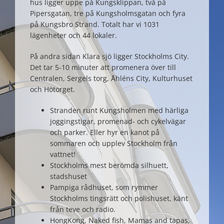
hus ligger uppe på Kungsklippan, två på
Pipersgatan, tre på Kungsholmsgatan och fyra
på Kungsbro Strand. Totalt har vi 1031
lägenheter och 44 lokaler.
På andra sidan Klara sjö ligger Stockholms City.
Det tar 5-10 minuter att promenera över till
Centralen, Sergels torg, Åhléns City, Kulturhuset
och Hötorget.
Stranden runt Kungsholmen med härliga
joggingstigar, promenad- och cykelvägar
och parker. Eller hyr en kanot på
sommaren och upplev Stockholm från
vattnet!
Stockholms mest berömda silhuett,
stadshuset
Pampiga rådhuset, som rymmer
Stockholms tingsrätt och polishuset, känt
från teve och radio.
HongKong, Naked fish, Mamas and tapas,