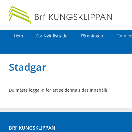
Fortsätt
till
innehållet
Hem
För Nyinflyttade
Föreningen
För me
Stadgar
Du måste logga in för att se denna sidas innehåll!
BRF KUNGSKLIPPAN