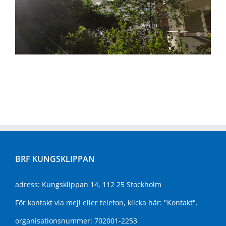
BRF KUNGSKLIPPAN
adress: Kungsklippan 14, 112 25 Stockholm
För kontakt via mejl eller telefon, klicka här:
"Kontakt"
.
organisationsnummer: 702001-2253