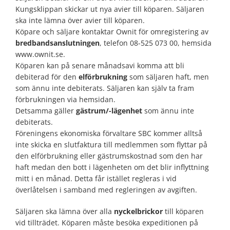
Kungsklippan skickar ut nya avier till köparen. Säljaren
ska inte lämna över avier till köparen.
Köpare och säljare kontaktar Ownit för omregistering av
bredbandsanslutningen
, telefon 08-525 073 00, hemsida
www.ownit.se.
Köparen kan på senare månadsavi komma att bli
debiterad för den
elförbrukning
som säljaren haft, men
som ännu inte debiterats. Säljaren kan själv ta fram
förbrukningen via hemsidan.
Detsamma gäller
gästrum/-lägenhet
som ännu inte
debiterats.
Föreningens ekonomiska förvaltare SBC kommer alltså
inte skicka en slutfaktura till medlemmen som flyttar på
den elförbrukning eller gästrumskostnad som den har
haft medan den bott i lägenheten om det blir inflyttning
mitt i en månad. Detta får istället regleras i vid
överlåtelsen i samband med regleringen av avgiften.
Säljaren ska lämna över alla
nyckelbrickor
till köparen
vid tillträdet. Köparen måste besöka expeditionen på