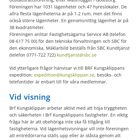
Föreningen har 1031 lägenheter och 47 hyreslokaler. De
allra flesta lägenheterna är på 1-2 rum, men det finns
också större lägenheter. En genomsnittlig lägenhet är på
38 kvadratmeter.
Föreningen anlitar Fastighetsägarna Service AB (telefon
08-617 75 00
) för den tekniska förvaltningen och SBC för
den ekonomiska. Mäklarbild beställs från SBC Kundtjänst
(telefon 0771-722 722)
kundtjanst@sbc.se
Vid ytterligare frågor hänvisar vi till BRF Kungsklippans
expedition;
expedition@kungsklippan.se
, besöks- och
telefontider är enbart till för våra medlemmar.
Vid visning
Brf Kungsklippan arbetar aktivt med att höja tryggheten
och säkerheten i Brf Kungsklippans fastigheter. En viktig
fråga här är att obehöriga inte ska få tillgång till
fastigheterna. Vid lägenhetsvisningar vill inte föreningen
att entrédörrarna ställs upp eller är olåsta genom att