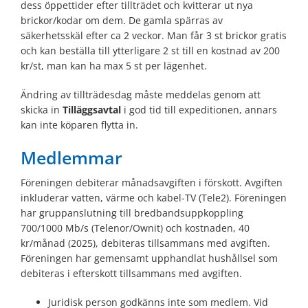
dess öppettider efter tillträdet och kvitterar ut nya
brickor/kodar om dem. De gamla spärras av
säkerhetsskäl efter ca 2 veckor. Man får 3 st brickor gratis
och kan beställa till ytterligare 2 st till en kostnad av 200
kr/st, man kan ha max 5 st per lägenhet.
Ändring av tillträdesdag måste meddelas genom att
skicka in
Tilläggsavtal
i god tid till expeditionen, annars
kan inte köparen flytta in.
Medlemmar
Föreningen debiterar månadsavgiften i förskott. Avgiften
inkluderar vatten, värme och kabel-TV (Tele2). Föreningen
har gruppanslutning till bredbandsuppkoppling
700/1000 Mb/s (Telenor/Ownit) och kostnaden, 40
kr/månad (2025), debiteras tillsammans med avgiften.
Föreningen har gemensamt upphandlat hushållsel som
debiteras i efterskott tillsammans med avgiften.
Juridisk person godkänns inte som medlem. Vid