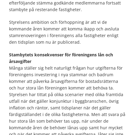
efterföljande stämma godkände medlemmarna fortsatt
stambyte på resterande fastigheter.
Styrelsens ambition och förhoppning är att vi de
kommande åren kommer att komma ikapp och avsluta
stamrenoveringen i föreningens alla fastigheter enligt
den tidsplan som nu är publicerad.
Stambytets konsekvenser för föreningens lån och
årsavgifter
Många ställer sig helt naturligt frågan hur utgifterna för
föreningens investering i nya stammar och badrum
kommer att påverka årsavgifterna för bostadsrätterna
och hur stora lån föreningen kommer att behöva ta.
Styrelsen har tittat på olika scenarier med olika framtida
utfall när det gäller konjunktur i byggbranschen, övrig
inflation och räntor, samt tidsplaner när det gäller
färdigställandet i de olika fastigheterna. Men att svara på
hur stora lån som behöver tas upp, när under de
kommande åren de behöver lånas upp samt hur mycket
och när det kommer att påverka avgifterna, låter sig inte