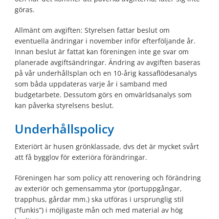
göras.
Allmänt om avgiften: Styrelsen fattar beslut om
eventuella ändringar i november inför efterföljande år.
Innan beslut är fattat kan föreningen inte ge svar om
planerade avgiftsändringar. Ändring av avgiften baseras
på vår underhållsplan och en 10-årig kassaflödesanalys
som båda uppdateras varje år i samband med
budgetarbete. Dessutom görs en omvärldsanalys som
kan påverka styrelsens beslut.
Underhållspolicy
Exteriört är husen grönklassade, dvs det är mycket svårt
att få bygglov för exteriöra förändringar.
Föreningen har som policy att renovering och förändring
av exteriör och gemensamma ytor (portuppgångar,
trapphus, gårdar mm.) ska utföras i ursprunglig stil
(”funkis”) i möjligaste mån och med material av hög