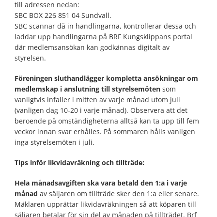
till adressen nedan:
SBC BOX 226 851 04 Sundvall.
SBC scannar då in handlingarna, kontrollerar dessa och
laddar upp handlingarna på BRF Kungsklippans portal
där medlemsansökan kan godkännas digitalt av
styrelsen.
Föreningen sluthandlägger kompletta ansökningar om
medlemskap i anslutning till styrelsemöten
som
vanligtvis infaller i mitten av varje månad utom juli
(vanligen dag 10-20 i varje månad). Observera att det
beroende på omständigheterna alltså kan ta upp till fem
veckor innan svar erhålles. På sommaren hålls vanligen
inga styrelsemöten i juli.
Tips inför likvidavräkning och tillträde:
Hela månadsavgiften ska vara betald den 1:a i varje
månad
av säljaren om tillträde sker den 1:a eller senare.
Mäklaren upprättar likvidavräkningen så att köparen till
säljaren betalar för sin del av månaden på tillträdet. Brf