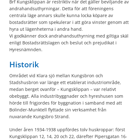
Brf Kungsklippan är restriktiv när det gäller beviljande av
andrahandsuthyrningar. Detta för att föreningens
centrala läge annars skulle kunna locka köpare av
bostadsrätter som spekulerar i att göra vinster genom att
hyra ut lägenheterna i andra hand.
Vi godkänner dock andrahandsuthyrning med giltiga skäl
enligt Bostadsrättslagen och beslut och prejudikat i
Hyresnämnden.
Historik
Området vid Klara sjö mellan Kungsbron och
Stadshusbron var länge ett etablerat industriområde,
medan berget ovanför – Kungsklippan – var relativt
obebyggt. Alla industribyggnader och hyreshusen som
hörde till frigjordes för byggnation i samband med att
Bolinder-Munktell flyttade sin verksamhet från
nuvarande Kungsbro Strand.
Under åren 1934-1938 uppfördes tolv huskroppar: först
Kungsklippan 12, 14, 20 och 22, därefter Pipersgatan 16-