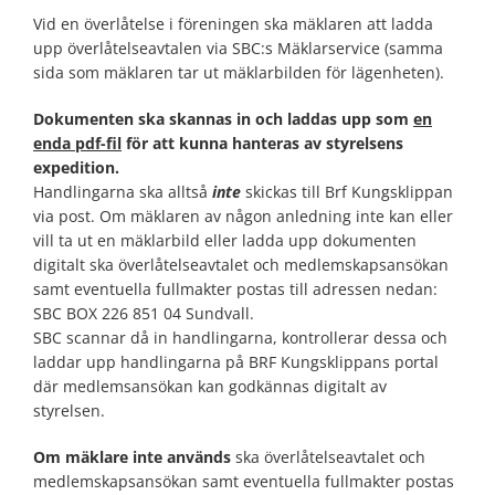
Vid en överlåtelse i föreningen ska mäklaren att ladda
upp överlåtelseavtalen via SBC:s
Mäklarservice
(samma
sida som mäklaren tar ut mäklarbilden för lägenheten).
Dokumenten ska skannas in och laddas upp som
en
enda pdf-fil
för att kunna hanteras av styrelsens
expedition.
Handlingarna ska alltså
inte
skickas till Brf Kungsklippan
via post. Om mäklaren av någon anledning inte kan eller
vill ta ut en mäklarbild eller ladda upp dokumenten
digitalt ska överlåtelseavtalet och medlemskapsansökan
samt eventuella fullmakter postas till adressen nedan:
SBC BOX 226 851 04 Sundvall.
SBC scannar då in handlingarna, kontrollerar dessa och
laddar upp handlingarna på BRF Kungsklippans portal
där medlemsansökan kan godkännas digitalt av
styrelsen.
Om mäklare inte används
ska överlåtelseavtalet och
medlemskapsansökan samt eventuella fullmakter postas