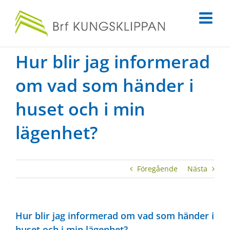
Fortsätt
till
innehållet
Hur blir jag informerad
om vad som händer i
huset och i min
lägenhet?
Föregående
Nästa
Hur blir jag informerad om vad som händer i
huset och i min lägenhet?